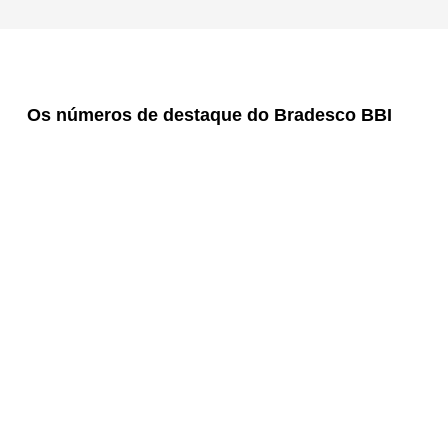
Os números de destaque do Bradesco BBI
+ R$ 390 bilhões
em operações de renda
variável (2017 - 2T25)
+ 150
ofertas de ações, sendo 59
IPOs (2017-2T25)