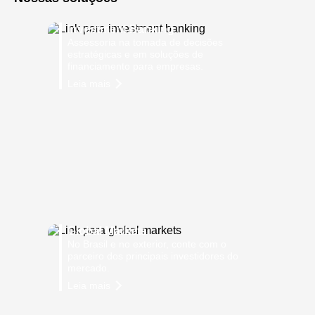
Investment Banking
Assessoria na tomada de decisões
estratégicas e em soluções de
financiamento para empresas.
Leia mais
Global Markets
No Brasil e no exterior, conte com o
parceiro dos principais investidores do
mercado.
Leia mais