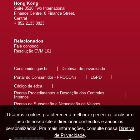
Hong Kong
Suite 3516 Two International
Finance Centre, 8 Finance Street,
Central
+ 852 2133 8823
Relacionados
Fale conosco
Resolução CVM 161
Consumidor.gov.br
Diretivas de privacidade
Portal do Consumidor - PROCONs
LGPD
Código de ética
Regras Procedimentos e Descrição dos Controles
Internos
Regras de Subscrição e Negociação de Valores
Mobiliários
Usamos cookies pra oferecer a melhor experiência, analisar o
uso de nosso site e direcionar conteúdos e anúncios
Acompanhe
personalizados. Pra mais informações, consulte nossa
Diretiva
de Privacidade
.